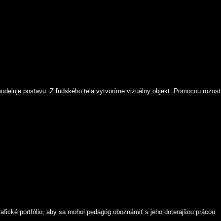
eluje postavu. Z ľudského tela vytvoríme vizuálny objekt. Pomocou rozostr
rafické portfólio, aby sa mohol pedagóg oboznámiť s jeho doterajšou prácou.