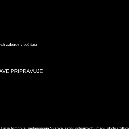
ých záberov v počítači
AVE PRIPRAVUJE
k, Lucia Nimcová, pedagógovia Vysokej školy výtvarných umení, školy úžitkov