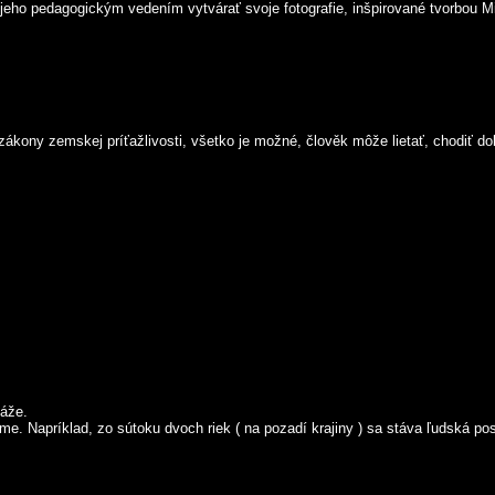
eho pedagogickým vedením vytvárať svoje fotografie, inšpirované tvorbou Mi
zákony zemskej príťažlivosti, všetko je možné, člověk môže lietať, chodiť dol
áže.
me. Napríklad, zo sútoku dvoch riek ( na pozadí krajiny ) sa stáva ľudská pos