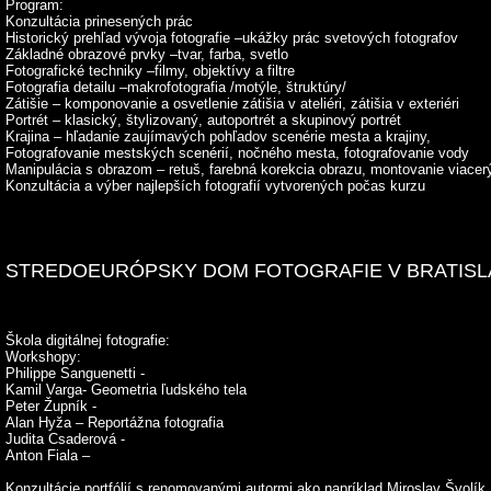
Program:
Konzultácia prinesených prác
Historický prehľad vývoja fotografie –ukážky prác svetových fotografov
Základné obrazové prvky –tvar, farba, svetlo
Fotografické techniky –filmy, objektívy a filtre
Fotografia detailu –makrofotografia /motýle, štruktúry/
Zátišie – komponovanie a osvetlenie zátišia v ateliéri, zátišia v exteriéri
Portrét – klasický, štylizovaný, autoportrét a skupinový portrét
Krajina – hľadanie zaujímavých pohľadov scenérie mesta a krajiny,
Fotografovanie mestských scenérií, nočného mesta, fotografovanie vody
Manipulácia s obrazom – retuš, farebná korekcia obrazu, montovanie viacer
Konzultácia a výber najlepších fotografií vytvorených počas kurzu
STREDOEURÓPSKY DOM FOTOGRAFIE V BRATISL
Škola digitálnej fotografie:
Workshopy:
Philippe Sanguenetti -
Kamil Varga- Geometria ľudského tela
Peter Župník -
Alan Hyža – Reportážna fotografia
Judita Csaderová -
Anton Fiala –
Konzultácie portfólií s renomovanými autormi ako napríklad Miroslav Švolí