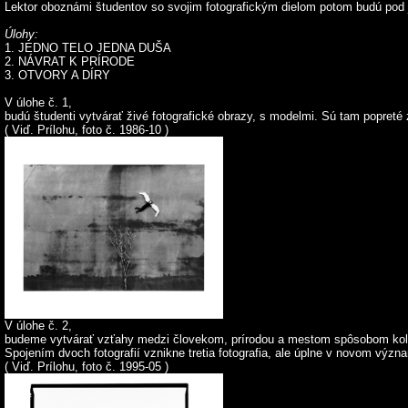
Lektor oboznámi študentov so svojim fotografickým dielom potom budú pod j
Úlohy:
1. JEDNO TELO JEDNA DUŠA
2. NÁVRAT K PRÍRODE
3. OTVORY A DÍRY
V úlohe č. 1,
budú študenti vytvárať živé fotografické obrazy, s modelmi. Sú tam popreté 
( Viď. Prílohu, foto č. 1986-10 )
V úlohe č. 2,
budeme vytvárať vzťahy medzi človekom, prírodou a mestom spôsobom kol
Spojením dvoch fotografií vznikne tretia fotografia, ale úplne v novom význa
( Viď. Prílohu, foto č. 1995-05 )