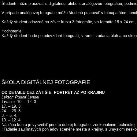
Študenti môžu pracovať s digitálnou, alebo s analógovou fotografiou, podm
V prípade analógovej fotografie môžu študenti pracovať s fotoaparátom kino
Každý student odovzdá na záver kurzu 3 fotografie, vo formáte 18 x 24 cm,
Hodnotenie:
Každý študent bude po odovzdaní fotografií, v rámci zadania úloh a po skon
ŠKOLA DIGITÁLNEJ FOTOGRAFIE
OD DETAILU CEZ ZÁTIŠIE, PORTRÉT AŽ PO KRAJINU
Lektor: Rudolf Lendel
Trvanie: 10. – 12. 3.
17. – 19. 3.
24. – 26. 3.
3. – 5. 4.
10. – 12. 4.
Náplňou kurzu je vysvetliť princíp dobrej fotografie, zdokonalenie technick
Hľadanie zaujímavých pohľadov scenérie mesta a krajiny, s úmyslom neskorš