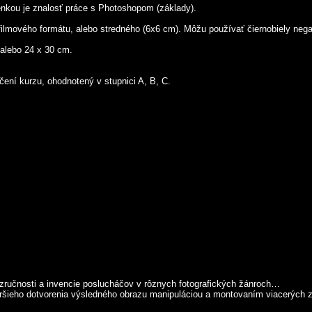
ienkou je znalosť práce s Photoshopom (základy).
filmového formátu, alebo stredného (6x6 cm). Môžu používať čiernobiely negat
 alebo 24 x 30 cm.
čení kurzu, ohodnotený v stupnici A, B, C.
ej zručnosti a invencie poslucháčov v rôznych fotografických žánroch…
ieho dotvorenia výsledného obrazu manipuláciou a montovaním viacerých zábe