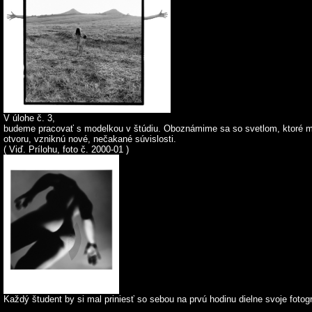
V úlohe č. 3,
budeme pracovať s modelkou v štúdiu. Oboznámime sa so svetlom, ktoré mod
otvoru, vzniknú nové, nečakané súvislosti.
( Viď. Prílohu, foto č. 2000-01 )
Každý študent by si mal priniesť so sebou na prvú hodinu dielne svoje fotog